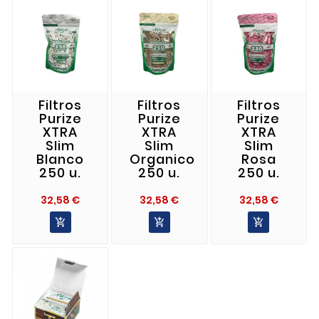
Filtros
Filtros
Filtros
Purize
Purize
Purize
XTRA
XTRA
XTRA
Slim
Slim
Slim
Blanco
Organico
Rosa
250 u.
250 u.
250 u.
Precio
Precio
Precio
32,58 €
32,58 €
32,58 €


