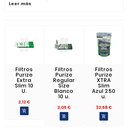
Leer más
Filtros
Filtros
Filtros
Purize
Purize
Purize
Extra
Regular
XTRA
Slim 10
Size
Slim
U.
Blanco
Azul 250
10 u.
u.
Precio
2,12 €
Precio
Precio
2,05 €
32,58 €


