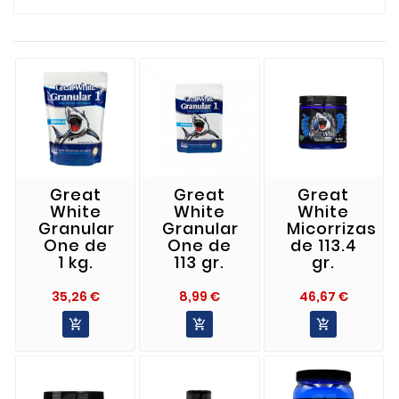
Great
Great
Great
White
White
White
Granular
Granular
Micorrizas
One de
One de
de 113.4
1 kg.
113 gr.
gr.
Precio
Precio
Precio
35,26 €
8,99 €
46,67 €


