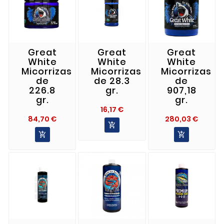
Great
Great
Great
White
White
White
Micorrizas
Micorrizas
Micorrizas
de
de 28.3
de
226.8
gr.
907,18
gr.
gr.
Precio
16,17 €
Precio
Preci
84,70 €
280,03 €


