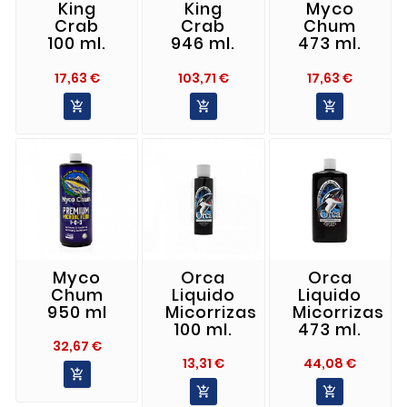
King
King
Myco
Crab
Crab
Chum
100 ml.
946 ml.
473 ml.
Precio
Precio
Precio
17,63 €
103,71 €
17,63 €



Myco
Orca
Orca
Chum
Liquido
Liquido
950 ml
Micorrizas
Micorrizas
100 ml.
473 ml.
Precio
32,67 €
Precio
Precio
13,31 €
44,08 €


