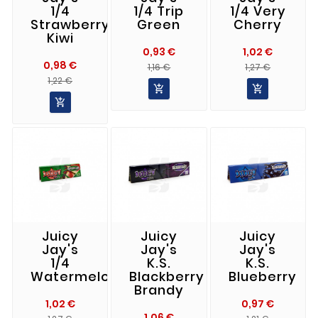
1/4
1/4 Trip
1/4 Very
Strawberry
Green
Cherry
Kiwi
0,93 €
1,02 €
0,98 €
Precio
Precio
Precio
Precio
1,16 €
1,27 €
Precio
Precio
Normal
Norma
1,22 €


Normal

Juicy
Juicy
Juicy
Jay's
Jay's
Jay's
1/4
K.S.
K.S.
Watermelon
Blackberry
Blueberry
Brandy
1,02 €
0,97 €
1,06 €
Precio
Precio
Precio
Precio