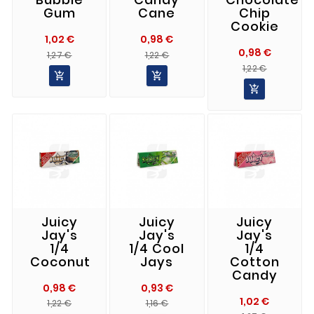
Gum
Cane
Chip
Cookie
1,02 €
0,98 €
0,98 €
Precio
Precio
Precio
Precio
1,27 €
1,22 €
Precio
Precio
Normal
Normal
1,22 €


Normal

Juicy
Juicy
Juicy
Jay's
Jay's
Jay's
1/4
1/4 Cool
1/4
Coconut
Jays
Cotton
Candy
0,98 €
0,93 €
1,02 €
Precio
Precio
Precio
Precio
1,22 €
1,16 €