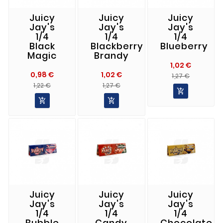
Juicy
Juicy
Juicy
Jay's
Jay's
Jay's
1/4
1/4
1/4
Black
Blackberry
Blueberry
Magic
Brandy
1,02 €
0,98 €
1,02 €
Precio
Precio
1,27 €
Precio
Precio
Precio
Precio
Norma
1,22 €
1,27 €

Normal
Normal


Juicy
Juicy
Juicy
Jay's
Jay's
Jay's
1/4
1/4
1/4
Bubble
Candy
Chocolate