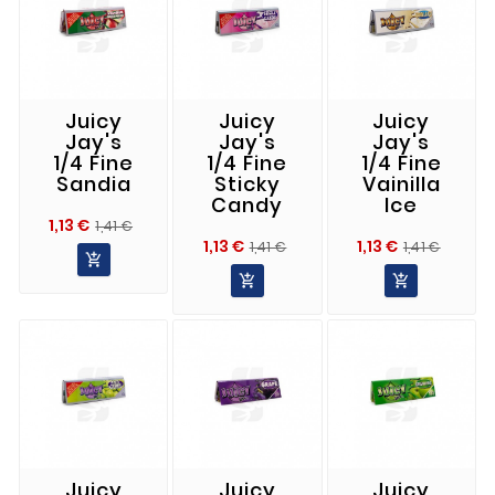
Juicy
Juicy
Juicy
Jay's
Jay's
Jay's
1/4 Fine
1/4 Fine
1/4 Fine
Sandia
Sticky
Vainilla
Candy
Ice
Precio
Precio
1,13 €
1,41 €
Precio
Precio
Prec
Prec
1,13 €
1,13 €
Normal
1,41 €
1,41 €

Normal
Norm


Juicy
Juicy
Juicy