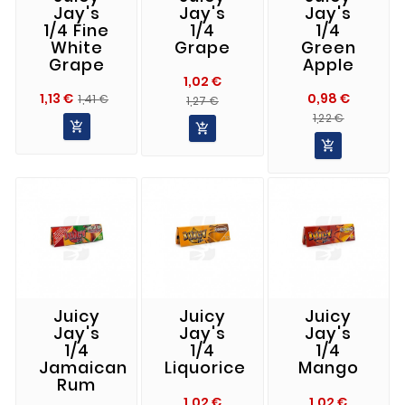
Jay's
Jay's
Jay's
1/4 Fine
1/4
1/4
White
Grape
Green
Grape
Apple
1,02 €
Precio
Precio
1,13 €
0,98 €
Precio
Precio
1,41 €
1,27 €
Normal
Precio
Precio
Normal
1,22 €


Normal

Juicy
Juicy
Juicy
Jay's
Jay's
Jay's
1/4
1/4
1/4
Jamaican
Liquorice
Mango
Rum
1,02 €
1,02 €