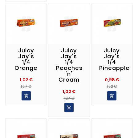
Juicy
Juicy
Juicy
Jay's
Jay's
Jay's
1/4
1/4
1/4
Orange
Peaches
Pineapple
'n'
Cream
1,02 €
0,98 €
Precio
Precio
Precio
Precio
1,27 €
1,22 €
1,02 €
Normal
Normal


Precio
Precio
1,27 €
Normal
