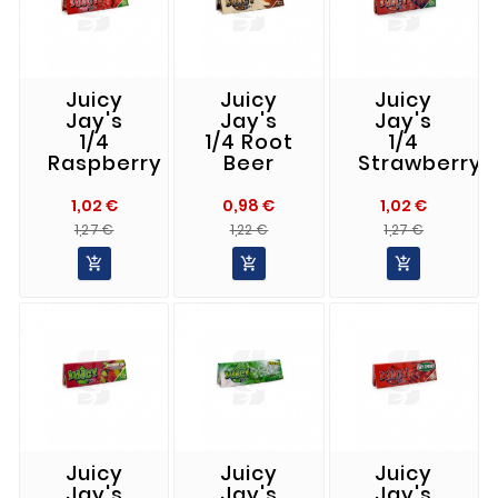
Juicy
Juicy
Juicy
Jay's
Jay's
Jay's
1/4
1/4 Root
1/4
Raspberry
Beer
Strawberry
1,02 €
0,98 €
1,02 €
Precio
Precio
Precio
Precio
Precio
Precio
1,27 €
1,22 €
1,27 €
Normal
Normal
Norma



Juicy
Juicy
Juicy
Jay's
Jay's
Jay's