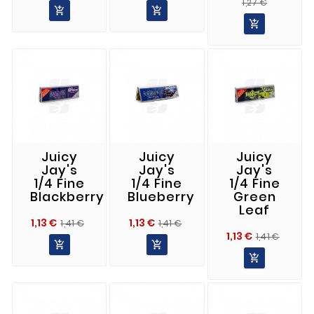
Precio
Precio
Normal
Normal
1,27 €


Norma

Juicy
Juicy
Juicy
Jay's
Jay's
Jay's
1/4 Fine
1/4 Fine
1/4 Fine
Blackberry
Blueberry
Green
Leaf
Precio
Precio
Precio
Precio
1,13 €
1,13 €
1,41 €
1,41 €
Prec
Prec
1,13 €
Normal
Normal
1,41 €


Norm
