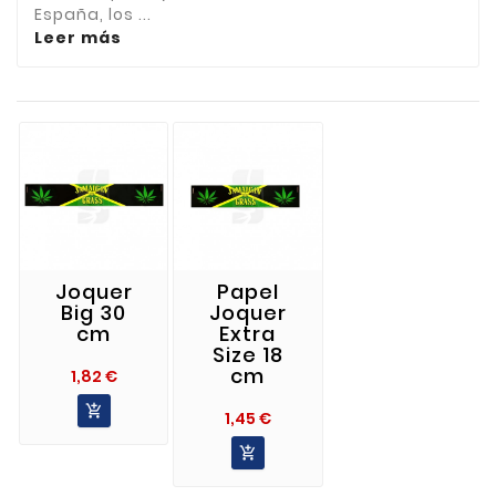
España, los ...
Leer más
Joquer
Papel
Big 30
Joquer
cm
Extra
Size 18
cm
Precio
1,82 €

Precio
1,45 €
