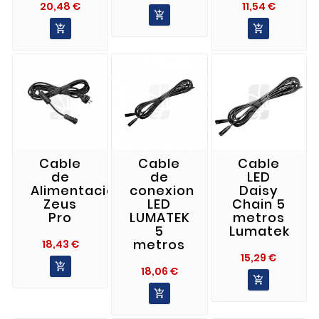
Precio
Precio
20,48 €
11,54 €



Cable
Cable
Cable
de
de
LED
Alimentación
conexion
Daisy
Zeus
LED
Chain 5
Pro
LUMATEK
metros
5
Lumatek
metros
Precio
18,43 €
Precio
15,29 €

Precio
18,06 €

