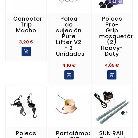
Conector
Polea
Poleas
Trip
de
Pro-
Macho
sujeción
Grip
Pure
mosquetón
Lifter V2
(2)
Precio
3,20 €
- 2
Heavy-

Unidades
Duty
Precio
Precio
4,10 €
4,65 €


Poleas
Portalámparas
SUN RAIL