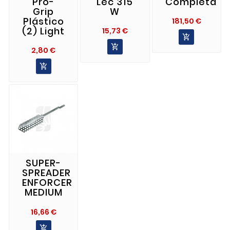
Pro-
Lec 315
Completa
Grip
W
Plástico
Precio
181,50 €
(2) Light
Precio
15,73 €


Precio
2,80 €

SUPER-
SPREADER
ENFORCER
MEDIUM
Precio
16,66 €
