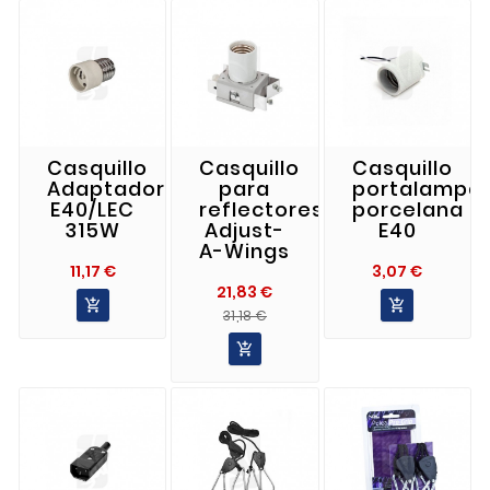
Casquillo
Casquillo
Casquillo
Adaptador
para
portalampa
E40/LEC
reflectores
porcelana
315W
Adjust-
E40
A-Wings
Precio
Precio
11,17 €
3,07 €
21,83 €


Precio
Precio
31,18 €
Normal
