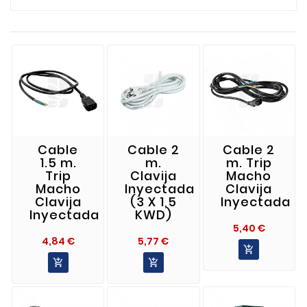
Cable
Cable 2
Cable 2
1.5 m.
m.
m. Trip
Trip
Clavija
Macho
Macho
Inyectada
Clavija
Clavija
(3 X 1,5
Inyectada
Inyectada
KWD)
Precio
5,40 €
Precio
Precio
4,84 €
5,77 €


