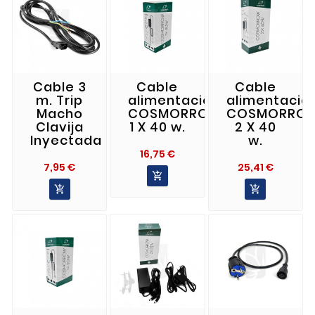
Cable 3
Cable
Cable
m. Trip
alimentación
alimentació
Macho
COSMORROW
COSMORRO
Clavija
1 X 40 w.
2 X 40
Inyectada
w.
Precio
16,75 €
Precio
Precio
7,95 €
25,41 €


