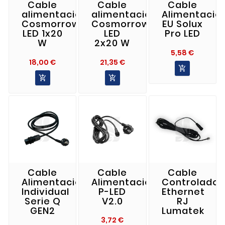
Cable
Cable
Cable
alimentación
alimentación
Alimentació
Cosmorrow
Cosmorrow
EU Solux
LED 1x20
LED
Pro LED
W
2x20 W
Precio
5,58 €
Precio
Precio
18,00 €
21,35 €



Cable
Cable
Cable
Alimentacion
Alimentación
Controlador
Individual
P-LED
Ethernet
Serie Q
V2.0
RJ
GEN2
Lumatek
Precio
3,72 €