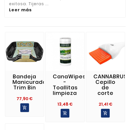
exitosa. Tijeras ...
Leer más
Bandeja
CanaWipes
CANNABRUS
Manicurado
-
Cepillo
Trim Bin
Toallitas
de
limpieza
corte
Precio
77,90 €
Precio
Precio
13,48 €
21,41 €


