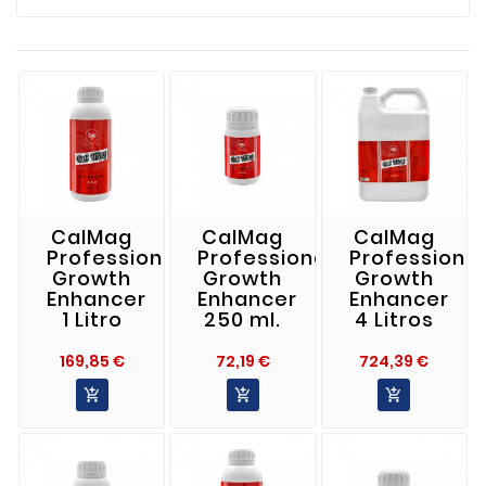
CalMag
CalMag
CalMag
Professional
Professional
Professional
Growth
Growth
Growth
Enhancer
Enhancer
Enhancer
1 Litro
250 ml.
4 Litros
Precio
Precio
Preci
169,85 €
72,19 €
724,39 €


