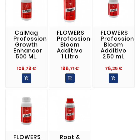
CalMag
FLOWERS
FLOWERS
Professional
Professional
Professional
Growth
Bloom
Bloom
Enhancer
Additive
Additive
500 ML.
1 Litro
250 ml.
Precio
Precio
Precio
106,78 €
188,71 €
78,25 €



FLOWERS
Root &