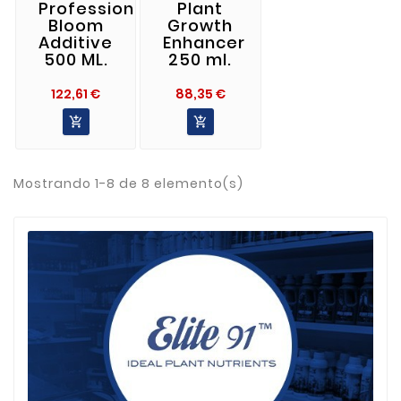
Professional
Plant
Bloom
Growth
Additive
Enhancer
500 ML.
250 ml.
Precio
Precio
122,61 €
88,35 €


Mostrando 1-8 de 8 elemento(s)