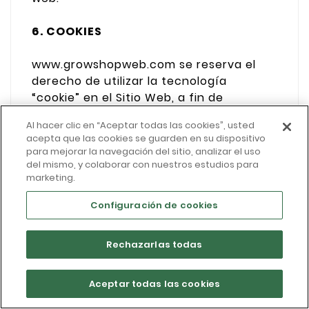
6. COOKIES
www.growshopweb.com se reserva el
derecho de utilizar la tecnología
“cookie” en el Sitio Web, a fin de
reconocerlo como Usuario frecuente y
Al hacer clic en “Aceptar todas las cookies”, usted
personalizar el uso que realice del Sitio
acepta que las cookies se guarden en su dispositivo
Web mediante la preselección de su
para mejorar la navegación del sitio, analizar el uso
idioma, o contenidos más deseados o
del mismo, y colaborar con nuestros estudios para
marketing.
específicos. Las “cookies” utilizadas por
el Sitio Web, o el tercero que actúe en
Configuración de cookies
su nombre, se asocian únicamente con
un usuario anónimo y su ordenador, y no
Rechazarlas todas
proporcionan por sí los datos personales
del usuario.
Excellent
:
4.8
/
5
Aceptar todas las cookies
09.08.2026
REVIEWS
Las cookies utilizadas son las siguen: