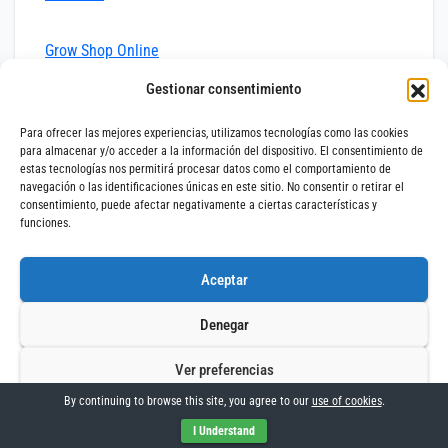
Grow Shop Online
Gestionar consentimiento
Para ofrecer las mejores experiencias, utilizamos tecnologías como las cookies
para almacenar y/o acceder a la información del dispositivo. El consentimiento de
Navegação
É Viável Cultivar em Interior
Ideias de Presentes para
estas tecnologías nos permitirá procesar datos como el comportamiento de
sem Extrator nem Injetor de
Fumadores de Charros
navegación o las identificaciones únicas en este sitio. No consentir o retirar el
Ar?
de
consentimiento, puede afectar negativamente a ciertas características y
funciones.
artigos
Aceptar
By
adminbloggrow
Denegar
Ver preferencias
By continuing to browse this site, you agree to our
use of cookies
.
Política de Cookies
Aviso Legal
Impressum
I Understand
Related Post