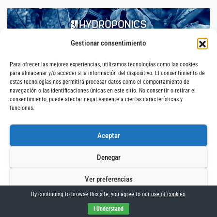
Gestionar consentimiento
Para ofrecer las mejores experiencias, utilizamos tecnologías como las cookies
para almacenar y/o acceder a la información del dispositivo. El consentimiento de
estas tecnologías nos permitirá procesar datos como el comportamiento de
navegación o las identificaciones únicas en este sitio. No consentir o retirar el
consentimiento, puede afectar negativamente a ciertas características y
funciones.
Aceptar
Denegar
Conselho
Ver preferencias
Carências e Excesso de Nutrientes na
By continuing to browse this site, you agree to our
use of cookies
.
Marijuana
Política de Cookies
Aviso Legal
Impressum
I Understand