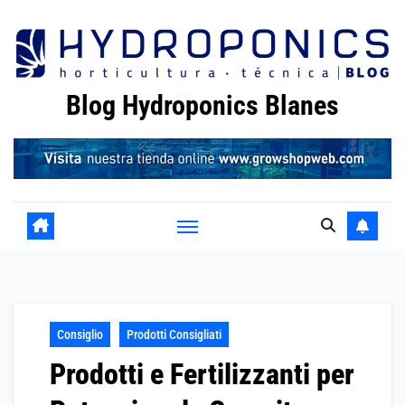
Skip
to
content
Blog Hydroponics Blanes
Consiglio
Prodotti Consigliati
Prodotti e Fertilizzanti per