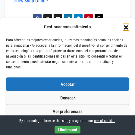
Grow Shop Online
Gestionar consentimiento
Navigazione
È Fattibile Coltivare in Indoor
Idee Regalo per Fumatori di
senza Estrattore né
Spinelli
Para ofrecer las mejores experiencias, utilizamos tecnologías como las cookies
Immissione d’Aria?
articoli
para almacenar y/o acceder a la información del dispositivo. El consentimiento de
estas tecnologías nos permitirá procesar datos como el comportamiento de
navegación o las identificaciones únicas en este sitio. No consentir o retirar el
consentimiento, puede afectar negativamente a ciertas características y
funciones.
Di
adminbloggrow
Aceptar
Denegar
Ver preferencias
Articoli correlati
By continuing to browse this site, you agree to our
use of cookies
.
Politica dei Cookie
Avviso legale
Impressum
I Understand