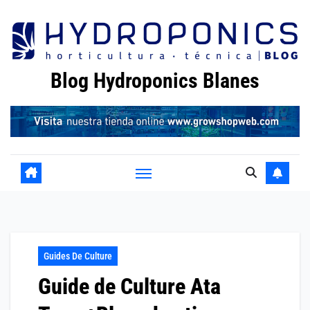
Skip
to
content
Blog Hydroponics Blanes
Guides De Culture
Guide de Culture Ata