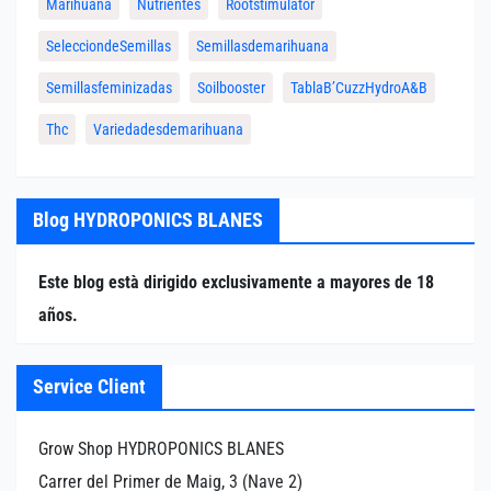
Marihuana
Nutrientes
Rootstimulator
SelecciondeSemillas
Semillasdemarihuana
Semillasfeminizadas
Soilbooster
TablaB’CuzzHydroA&B
Thc
Variedadesdemarihuana
Blog HYDROPONICS BLANES
Este blog està dirigido exclusivamente a mayores de 18
años.
Service Client
Grow Shop HYDROPONICS BLANES
Carrer del Primer de Maig, 3 (Nave 2)