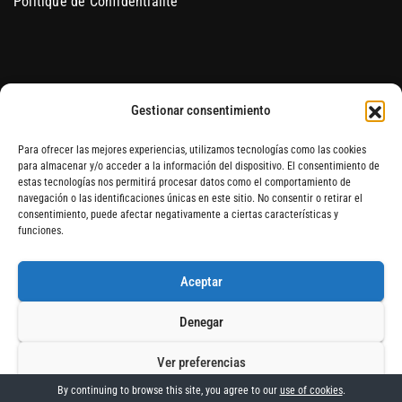
Politique de Confidentialité
Gestionar consentimiento
Para ofrecer las mejores experiencias, utilizamos tecnologías como las cookies
para almacenar y/o acceder a la información del dispositivo. El consentimiento de
estas tecnologías nos permitirá procesar datos como el comportamiento de
navegación o las identificaciones únicas en este sitio. No consentir o retirar el
consentimiento, puede afectar negativamente a ciertas características y
Blog Hydroponics Blanes
funciones.
Aceptar
Proudly powered by WordPress
|
Theme:
NewsGo
by
Themeansar
.
Denegar
Home
Accueil
Grow Shop en ligne en Espagne
Mentions Légales
Ver preferencias
By continuing to browse this site, you agree to our
use of cookies
.
Politique de Confidentialité
Politique de Cookies
Recettes