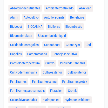
Absorciondenutrientes
AmbienteControlado
ATAclean
Atami
Autocultivo
Autofloreciente
Beneficios
Bioboost
BIOCANNA
Bioflores
Bloombastic
Bloomstimulator
Blossombuilderliquid
Calidaddeloscogollos
Cannaboost
Cannazym
Cbd
Cogollos
Comprarcanna
Consejosdecultivo
Controldetemperatura
Cultivo
CultivodeCannabis
Cultivodemarihuana
Cultivoexterior
Cultivointerior
Fertilizantes
Fertilizantescanna
Fertilizantesgrotek
Fertilizantesparacannabis
Floracion
Grotek
Guiacultivocannabis
Hydroponics
Hydroponicsblanes