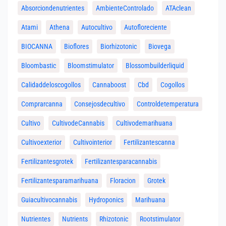
Absorciondenutrientes
AmbienteControlado
ATAclean
Atami
Athena
Autocultivo
Autofloreciente
BIOCANNA
Bioflores
Biorhizotonic
Biovega
Bloombastic
Bloomstimulator
Blossombuilderliquid
Calidaddeloscogollos
Cannaboost
Cbd
Cogollos
Comprarcanna
Consejosdecultivo
Controldetemperatura
Cultivo
CultivodeCannabis
Cultivodemarihuana
Cultivoexterior
Cultivointerior
Fertilizantescanna
Fertilizantesgrotek
Fertilizantesparacannabis
Fertilizantesparamarihuana
Floracion
Grotek
Guiacultivocannabis
Hydroponics
Marihuana
Nutrientes
Nutrients
Rhizotonic
Rootstimulator