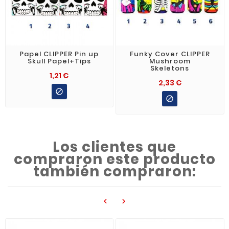
Papel CLIPPER Pin up
Funky Cover CLIPPER
Skull Papel+Tips
Mushroom
Skeletons
1,21 €
2,33 €


Los clientes que
compraron este producto
también compraron:

