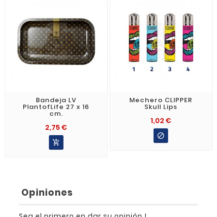
Bandeja LV
Mechero CLIPPER
PlantofLife 27 x 16
Skull Lips
cm.
1,02 €
2,75 €


Opiniones
Sea el primero en dar su opinión !