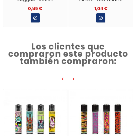
0,85 €
1,04 €


Los clientes que
compraron este producto
también compraron:

