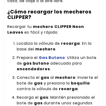
casa, de viaje o al aire libre.
¿Cómo recargar los mecheros
CLIPPER?
Recargar tu
mechero
CLIPPER Neon
Leaves
es fácil y rápido:
Localiza la válvula de
recarga
: En la
base del
mechero
.
Prepara el
Gas Butano
: Utiliza un bote
de
gas butano
adecuado para
encendedores
.
Conecta el
gas
al
mechero
: Invierte el
bote de
gas
y presiona la
boquilla
contra la válvula de
recarga
.
Recarga el
gas
: Mantén presionado el
bote de
gas
durante unos segundos