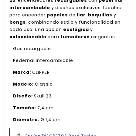
23
, encendedores
recargables
con
pedernal
intercambiable
y diseños exclusivos. Ideales
para encender
papeles
de
liar
,
boquillas
y
bongs
, combinando estilo y funcionalidad en
cada uso. Una opción
ecológica
y
coleccionable
para
fumadores
exigentes.
Gas recargable
Pedernal intercambiable
Marca:
CLIPPER
Modelo:
Classic
Diseño:
Skull 23
Tamaño:
7,4 cm
Diámetro:
Ø 1,4 cm