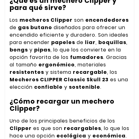
¿Qué es un mechero Clipper y
para qué sirve?
Los
mecheros Clipper
son
encendedores
de
gas butano
diseñados para ofrecer un
encendido eficiente y duradero. Son ideales
para encender
papeles
de
liar
,
boquillas
,
bongs
y
pipas
, lo que los convierte en la
opción favorita de los
fumadores
. Gracias
al tamaño
ergonómico
, materiales
resistentes
y sistema
recargable
, los
Mecheros CLIPPER Classic Skull 23
es una
elección
confiable
y
sostenible
.
¿Cómo recargar un mechero
Clipper?
Uno de los principales beneficios de los
Clipper
es que son
recargables
, lo que los
hace una opción
ecológica
y
económica
.