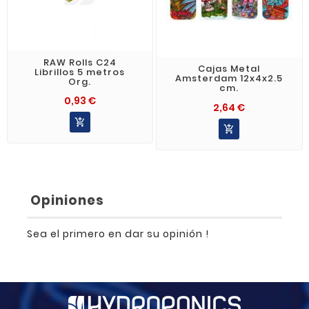
RAW Rolls C24
Cajas Metal
Librillos 5 metros
Amsterdam 12x4x2.5
Org.
cm.
0,93 €
2,64 €


Opiniones
Sea el primero en dar su opinión !