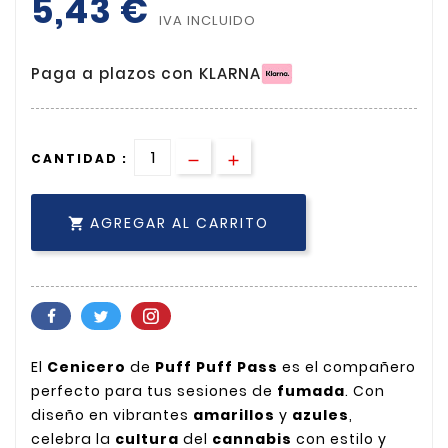
5,43 €
IVA INCLUIDO
Paga a plazos con KLARNA
CANTIDAD :
AGREGAR AL CARRITO

El
Cenicero
de
Puff Puff Pass
es el compañero
perfecto para tus sesiones de
fumada
. Con
diseño en vibrantes
amarillos
y
azules
,
celebra la
cultura
del
cannabis
con estilo y