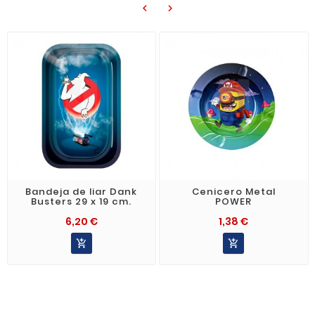


Bandeja de liar Dank
Cenicero Metal
Busters 29 x 19 cm.
POWER
6,20 €
1,38 €

