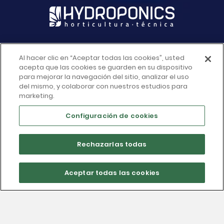
Al hacer clic en “Aceptar todas las cookies”, usted
INFORMACIÓN DE LA TIENDA

acepta que las cookies se guarden en su dispositivo
para mejorar la navegación del sitio, analizar el uso
del mismo, y colaborar con nuestros estudios para
ACCESO RAPIDO

marketing.
Configuración de cookies
MÁS INFORMACIÓN

Rechazarlas todas
SU CUENTA

Aceptar todas las cookies
© 2026 - Hydroponics Blanes - Grow Shop Online