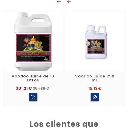


Voodoo Juice de 10
Voodoo Juice 250
Litros
ml.
301,21 €
15,13 €
354,36 €


Los clientes que