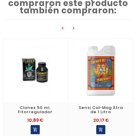
compraron este producto
también compraron:


Clonex 50 ml.
Sensi Cal-Mag Xtra
Fitorregulador
de 1 Litro
10,89 €
20,17 €

