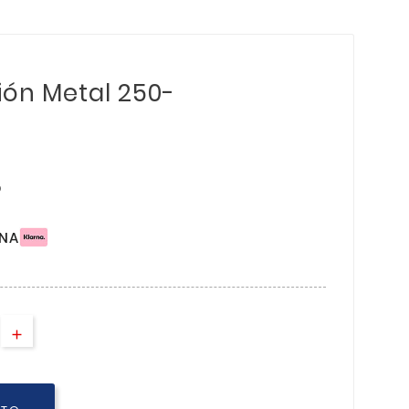
ón Metal 250-
O
RNA