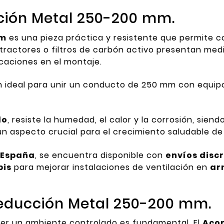
ión Metal 250-200 mm.
mm
es una pieza práctica y resistente que permite co
tractores o filtros de carbón activo presentan medi
caciones en el montaje.
ón ideal para unir un conducto de 250 mm con equi
do
, resiste la humedad, el calor y la corrosión, sie
 un aspecto crucial para el crecimiento saludable de 
 España
, se encuentra disponible con
envíos disc
bis
para mejorar instalaciones de ventilación en
ar
Reducción Metal 250-200 mm.
er un ambiente controlado es fundamental. El
Acop