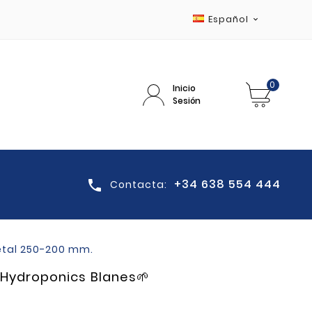
Español

0
Inicio
Sesión
+34 638 554 444

Contacta:
etal 250-200 mm.
 Hydroponics Blanes🌱