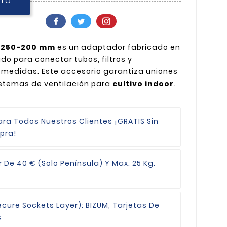
ITO
l 250-200 mm
es un adaptador fabricado en
o para conectar tubos, filtros y
 medidas. Este accesorio garantiza uniones
istemas de ventilación para
cultivo indoor
.
ara Todos Nuestros Clientes
¡GRATIS Sin
pra!
r De 40 € (Solo Península) Y Max. 25 Kg.
ecure Sockets Layer): BIZUM, Tarjetas De
s