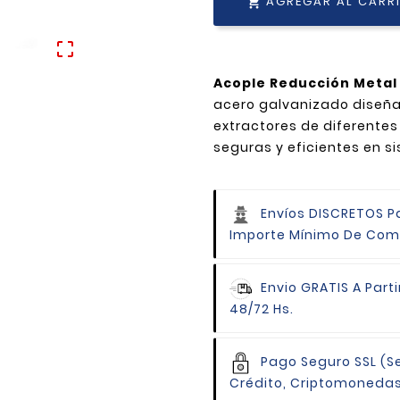
AGREGAR AL CARR


Acople Reducción Meta
acero galvanizado diseñad
extractores de diferentes
seguras y eficientes en s
Envíos DISCRETOS P
Importe Mínimo De Com
Envio GRATIS
A Parti
48/72 Hs.
Pago Seguro
SSL (S
Crédito, Criptomoneda