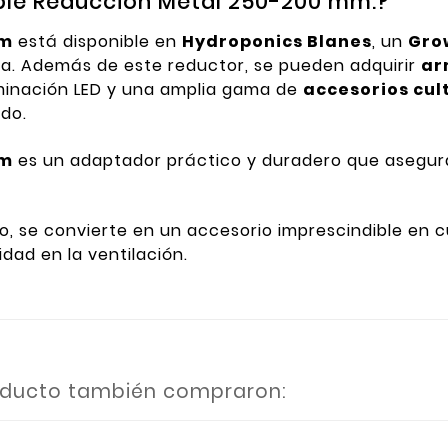
ple Reducción Metal 250-200 mm.?
mm
está disponible en
Hydroponics Blanes
, un
Gro
a. Además de este reductor, se pueden adquirir
ar
luminación LED y una amplia gama de
accesorios cul
do.
mm
es un adaptador práctico y duradero que asegura l
so, se convierte en un accesorio imprescindible en 
idad en la ventilación.
roducto también compraron: