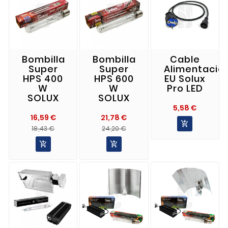
Bombilla
Bombilla
Cable
Super
Super
Alimentació
HPS 400
HPS 600
EU Solux
W
W
Pro LED
SOLUX
SOLUX
Precio
5,58 €
16,59 €
21,78 €

Precio
Precio
Precio
Precio
18,43 €
24,20 €
Normal
Normal

