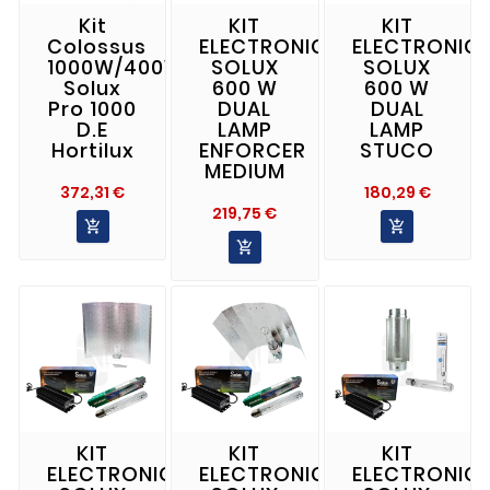
Kit
KIT
KIT
Colossus
ELECTRONICO
ELECTRONIC
1000W/400V
SOLUX
SOLUX
Solux
600 W
600 W
Pro 1000
DUAL
DUAL
D.E
LAMP
LAMP
Hortilux
ENFORCER
STUCO
MEDIUM
Precio
Precio
372,31 €
180,29 €
Precio
219,75 €



KIT
KIT
KIT
ELECTRONICO
ELECTRONICO
ELECTRONIC