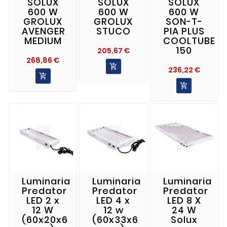
SOLUX
SOLUX
SOLUX
600 W
600 W
600 W
GROLUX
GROLUX
SON-T-
AVENGER
STUCO
PIA PLUS
MEDIUM
COOLTUBE
150
Precio
205,67 €
Precio
268,86 €

Preci
236,22 €


Luminaria
Luminaria
Luminaria
Predator
Predator
Predator
LED 2 x
LED 4 x
LED 8 X
12 W
12 w
24 W
(60x20x6
(60x33x6
Solux