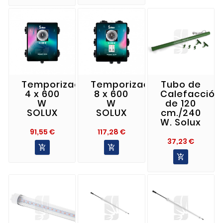
Temporizador
Temporizador
Tubo de
4 x 600
8 x 600
Calefacción
W
W
de 120
SOLUX
SOLUX
cm./240
W. Solux
Precio
Precio
91,55 €
117,28 €
Precio
37,23 €


