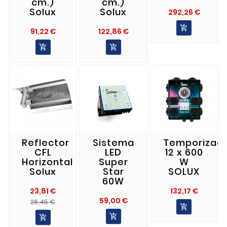
cm.)
cm.)
Solux
Solux
Preci
292,26 €

Precio
Precio
91,22 €
122,86 €


Reflector
Sistema
Temporizad
CFL
LED
12 x 600
Horizontal
Super
W
Solux
Star
SOLUX
60W
Precio
23,81 €
132,17 €
Precio
59,00 €
Precio
Precio
26,45 €

Normal

