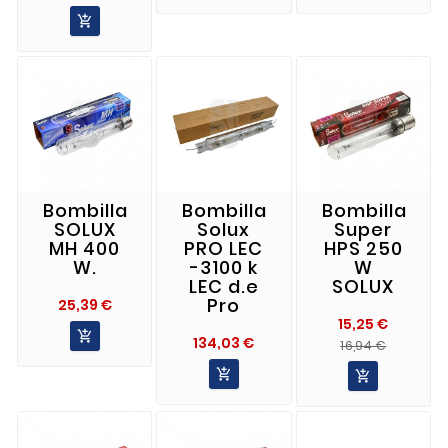

Bombilla
Bombilla
Bombilla
SOLUX
Solux
Super
MH 400
PRO LEC
HPS 250
W.
-3100 k
W
LEC d.e
SOLUX
Pro
Precio
25,39 €
15,25 €

Precio
134,03 €
Precio
Precio
16,94 €
Norma

