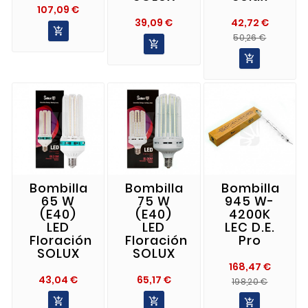
Precio
107,09 €
Precio
39,09 €
42,72 €

Precio
Precio
50,26 €

Norma

Bombilla
Bombilla
Bombilla
65 W
75 W
945 W-
(E40)
(E40)
4200K
LED
LED
LEC D.E.
Floración
Floración
Pro
SOLUX
SOLUX
168,47 €
Precio
Precio
43,04 €
65,17 €
Preci
Preci
198,20 €
Norma


