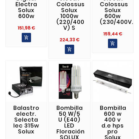
Electra
Colossus
Colossus
Solux
Solux
Solux
600w
1000w
600w
(220/400
(230/400V.)
V) S
Precio
151,98 €
Precio
159,44 €

Precio
224,33 €


Balastro
Bombilla
Bombilla
electr.
50 W/5
600 w
Selecta
U (E40)
400 v
lec 315w
LED
d.e hps
Solux
Floración
pro
SOLUX
Solux