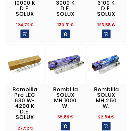
10000 K
3000 K
3100 K
D.E.
D.E.
D.E.
SOLUX
SOLUX
SOLUX
Precio
Precio
Precio
124,72 €
130,31 €
126,58 €



Bombilla
Bombilla
Bombilla
Pro LEC
SOLUX
SOLUX
630 W-
MH 1000
MH 250
4200 K
W.
W.
D.E.
SOLUX
Precio
Precio
55,85 €
22,84 €


Precio
127,52 €