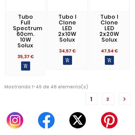
Tubo
Tubo I
Tubo I
Full
Clone
Clone
Spectrum
LED
LED
60cm.
2x10W
2x20W
10W
Solux
Solux
Solux
Precio
Precio
34,57 €
47,54 €
Precio
35,37 €



Mostrando 1-45 de 46 elemento(s)
1

2