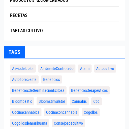
PRODUCTOS RECOMENDADOS
RECETAS
TABLAS CULTIVO
TAGS
Aliviodeldolor
AmbienteControlado
Atami
Autocultivo
Autofloreciente
Beneficios
BeneficiosdeGerminacionExitosa
Beneficiosterapeuticos
Bloombastic
Bloomstimulator
Cannabis
Cbd
Cocinacannabica
Cocinaconcannabis
Cogollos
Cogollosdemarihuana
Consejosdecultivo