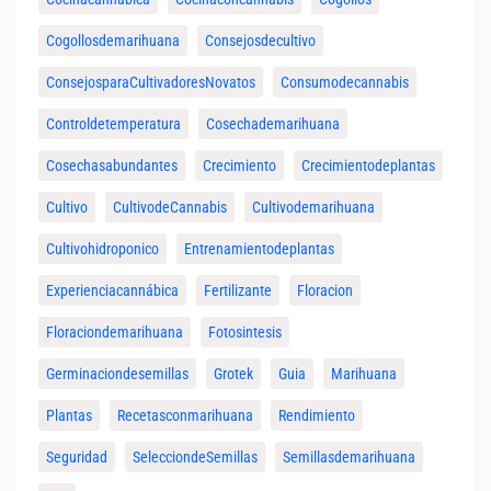
Cogollosdemarihuana
Consejosdecultivo
ConsejosparaCultivadoresNovatos
Consumodecannabis
Controldetemperatura
Cosechademarihuana
Cosechasabundantes
Crecimiento
Crecimientodeplantas
Cultivo
CultivodeCannabis
Cultivodemarihuana
Cultivohidroponico
Entrenamientodeplantas
Experienciacannábica
Fertilizante
Floracion
Floraciondemarihuana
Fotosintesis
Germinaciondesemillas
Grotek
Guia
Marihuana
Plantas
Recetasconmarihuana
Rendimiento
Seguridad
SelecciondeSemillas
Semillasdemarihuana