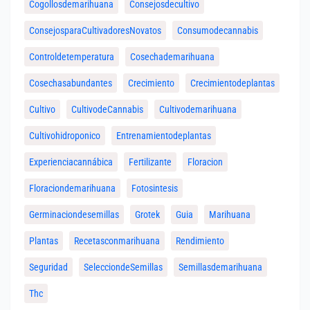
Cogollosdemarihuana
Consejosdecultivo
ConsejosparaCultivadoresNovatos
Consumodecannabis
Controldetemperatura
Cosechademarihuana
Cosechasabundantes
Crecimiento
Crecimientodeplantas
Cultivo
CultivodeCannabis
Cultivodemarihuana
Cultivohidroponico
Entrenamientodeplantas
Experienciacannábica
Fertilizante
Floracion
Floraciondemarihuana
Fotosintesis
Germinaciondesemillas
Grotek
Guia
Marihuana
Plantas
Recetasconmarihuana
Rendimiento
Seguridad
SelecciondeSemillas
Semillasdemarihuana
Thc