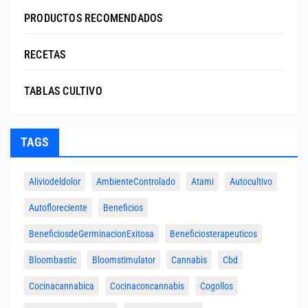
PRODUCTOS RECOMENDADOS
RECETAS
TABLAS CULTIVO
TAGS
Aliviodeldolor
AmbienteControlado
Atami
Autocultivo
Autofloreciente
Beneficios
BeneficiosdeGerminacionExitosa
Beneficiosterapeuticos
Bloombastic
Bloomstimulator
Cannabis
Cbd
Cocinacannabica
Cocinaconcannabis
Cogollos