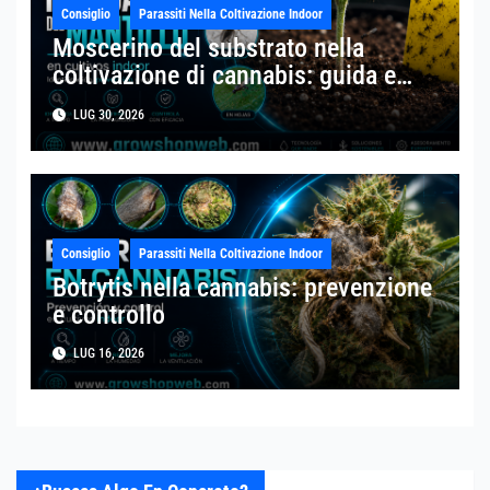
Consiglio
Parassiti Nella Coltivazione Indoor
Moscerino del substrato nella
coltivazione di cannabis: guida e
trattamento
LUG 30, 2026
Consiglio
Parassiti Nella Coltivazione Indoor
Botrytis nella cannabis: prevenzione
e controllo
LUG 16, 2026