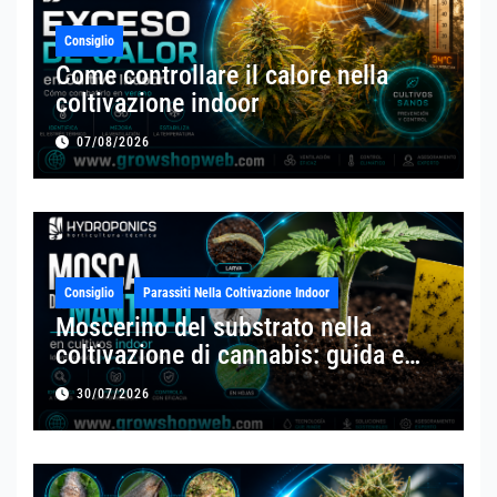
Consiglio
Come controllare il calore nella
coltivazione indoor
07/08/2026
Consiglio
Parassiti Nella Coltivazione Indoor
Moscerino del substrato nella
coltivazione di cannabis: guida e
trattamento
30/07/2026