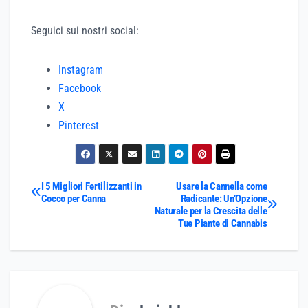
Seguici sui nostri social:
Instagram
Facebook
X
Pinterest
Navigazione
I 5 Migliori Fertilizzanti in
Usare la Cannella come
Cocco per Canna
Radicante: Un’Opzione
Naturale per la Crescita delle
articoli
Tue Piante di Cannabis