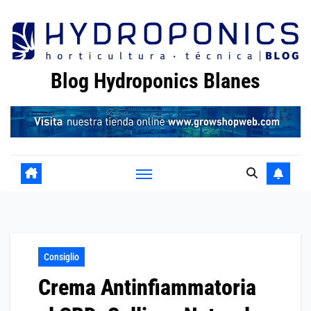
Skip
to
content
Blog Hydroponics Blanes
Consiglio
Crema Antinfiammatoria