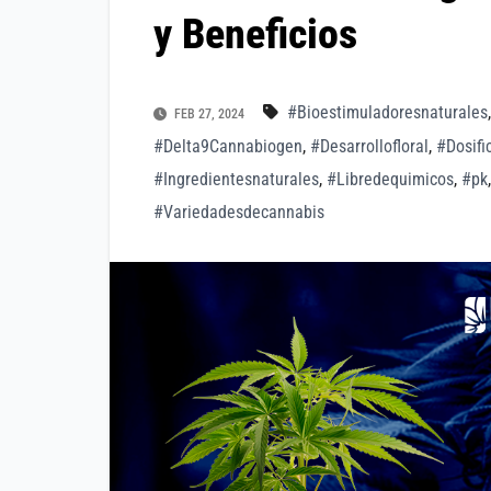
y Beneficios
#Bioestimuladoresnaturales
FEB 27, 2024
#Delta9Cannabiogen
,
#Desarrollofloral
,
#Dosifi
#Ingredientesnaturales
,
#Libredequimicos
,
#pk
#Variedadesdecannabis