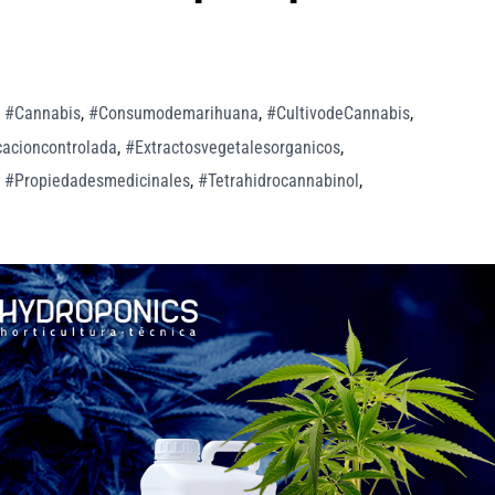
,
#Cannabis
,
#Consumodemarihuana
,
#CultivodeCannabis
,
cacioncontrolada
,
#Extractosvegetalesorganicos
,
,
#Propiedadesmedicinales
,
#Tetrahidrocannabinol
,