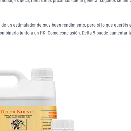
ternodal, es decir, ramas más próximas que al generar cogollos se unir
a de un estimulador de muy buen rendimiento, pero si lo que queréis 
 combinarlo junto a un PK. Como conclusión, Delta 9 puede aumentar l