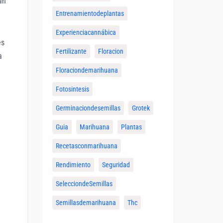
án
Entrenamientodeplantas
Experienciacannábica
es
Fertilizante
Floracion
a
Floraciondemarihuana
Fotosintesis
Germinaciondesemillas
Grotek
Guia
Marihuana
Plantas
Recetasconmarihuana
Rendimiento
Seguridad
SelecciondeSemillas
Semillasdemarihuana
Thc