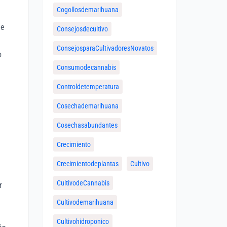
Cogollosdemarihuana
de
Consejosdecultivo
ConsejosparaCultivadoresNovatos
o
Consumodecannabis
Controldetemperatura
Cosechademarihuana
Cosechasabundantes
Crecimiento
Crecimientodeplantas
Cultivo
CultivodeCannabis
r
Cultivodemarihuana
Cultivohidroponico