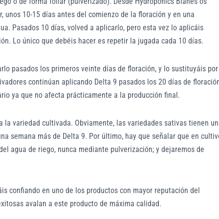
iego o de forma foliar (pulverizado). Desde Hydroponics Blanes os
, unos 10-15 días antes del comienzo de la floración y en una
ua. Pasados 10 días, volved a aplicarlo, pero esta vez lo aplicáis
ón. Lo único que debéis hacer es repetir la jugada cada 10 días.
o pasados los primeros veinte días de floración, y lo sustituyáis por
ivadores continúan aplicando Delta 9 pasados los 20 días de floración
io ya que no afecta prácticamente a la producción final.
a la variedad cultivada. Obviamente, las variedades sativas tienen u
guna semana más de Delta 9. Por último, hay que señalar que en cultiv
 del agua de riego, nunca mediante pulverización; y dejaremos de
táis confiando en uno de los productos con mayor reputación del
xitosas avalan a este producto de máxima calidad.