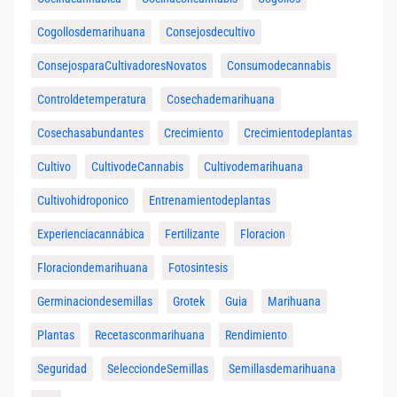
Cogollosdemarihuana
Consejosdecultivo
ConsejosparaCultivadoresNovatos
Consumodecannabis
Controldetemperatura
Cosechademarihuana
Cosechasabundantes
Crecimiento
Crecimientodeplantas
Cultivo
CultivodeCannabis
Cultivodemarihuana
Cultivohidroponico
Entrenamientodeplantas
Experienciacannábica
Fertilizante
Floracion
Floraciondemarihuana
Fotosintesis
Germinaciondesemillas
Grotek
Guia
Marihuana
Plantas
Recetasconmarihuana
Rendimiento
Seguridad
SelecciondeSemillas
Semillasdemarihuana