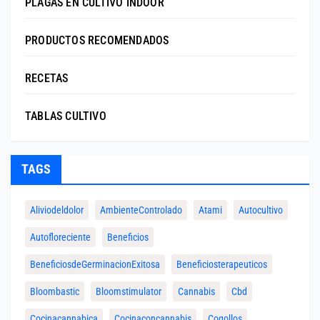
PLAGAS EN CULTIVO INDOOR
PRODUCTOS RECOMENDADOS
RECETAS
TABLAS CULTIVO
TAGS
Aliviodeldolor
AmbienteControlado
Atami
Autocultivo
Autofloreciente
Beneficios
BeneficiosdeGerminacionExitosa
Beneficiosterapeuticos
Bloombastic
Bloomstimulator
Cannabis
Cbd
Cocinacannabica
Cocinaconcannabis
Cogollos