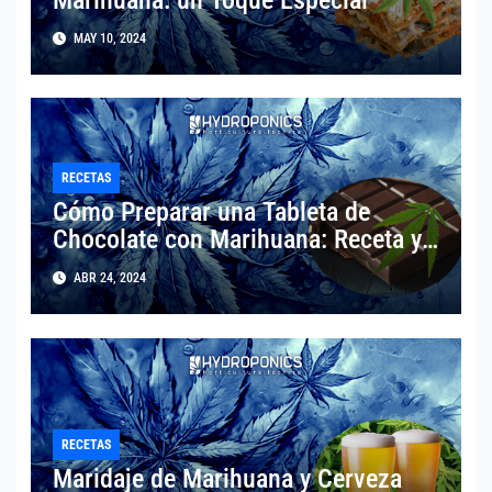
MAY 10, 2024
RECETAS
Cómo Preparar una Tableta de
Chocolate con Marihuana: Receta y
Consejos
ABR 24, 2024
RECETAS
Maridaje de Marihuana y Cerveza