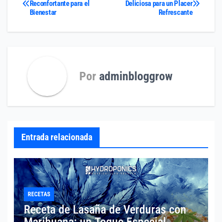
Reconfortante para el
Deliciosa para un Placer
Bienestar
Refrescante
de
entradas
Por
adminbloggrow
Entrada relacionada
RECETAS
Receta de Lasaña de Verduras con
Marihuana: un Toque Especial